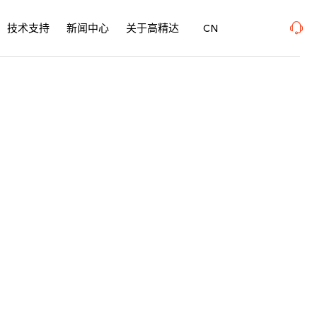
、SurfacePME 表面精密加工博览会 、上海新国际博览中心· 浦东、W1馆E21 、欢迎莅
技术支持
新闻中心
关于高精达
CN