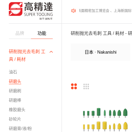
2026年08月12-14日、SurfacePME 表面精密加工博览会 、上海新国
品牌
功能
研削抛光去毛刺 工具 / 耗材 - 
研削抛光去毛刺 工
日本 · Nakanishi
具 / 耗材
油石
研磨头
研磨刷
研磨棒
橡胶磨头
砂轮片
研磨膏/液/粉