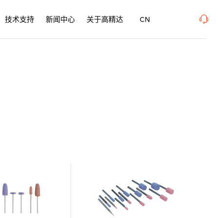
ePME 表面精密加工博览会 、上海新国际博览中心· 浦东、W1馆E21 、欢迎莅临指导
2
技术支持
新闻中心
关于高精达
CN