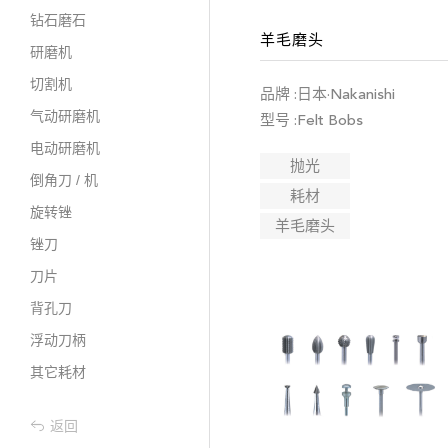
钻石磨石
羊毛磨头
研磨机
切割机
品牌 :日本·Nakanishi
气动研磨机
型号 :Felt Bobs
电动研磨机
抛光
倒角刀 / 机
耗材
旋转锉
羊毛磨头
锉刀
刀片
背孔刀
浮动刀柄
其它耗材
返回