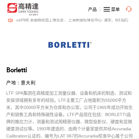
产品
菜单
-14日、SurfacePME 表面精密加工博览会 、上海新国际博览中心· 浦东、W1馆E21 
Borletti
产地 : 意大利
LTF SPA
集团在高精度加工测量仪器、设备和机床的制造、测试和
LTF
55000
安装领域拥有多年的经验。
主要工厂占地面积为
平方
20000
1965
米，其中
平方米为仓库和办公室。公司于
年成功开始生
LTF
BORLETTI
产和销售工具和特殊磁性设备。
产品现在包括：
品
牌的推拉力计、测量和测试用精密仪器、微型投影仪、硬度和显微
1993
Accuradia
硬度测试仪等。
年建造的、由两个计量室提供并经
Calibration
LAT 067
Accuradia
认证的、编号为
的
校准中心属于公司