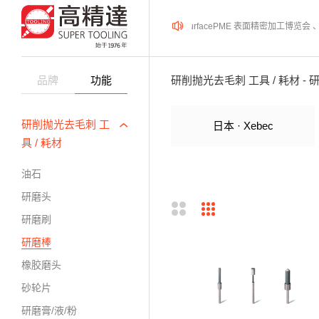
2026年08月12-14日、SurfacePME 表面精密加工博览
品牌
功能
研削抛光去毛刺 工具 / 耗材 - 
研削抛光去毛刺 工
日本 · Xebec
具 / 耗材
油石
研磨头
研磨刷
研磨棒
橡胶磨头
砂轮片
研磨膏/液/粉