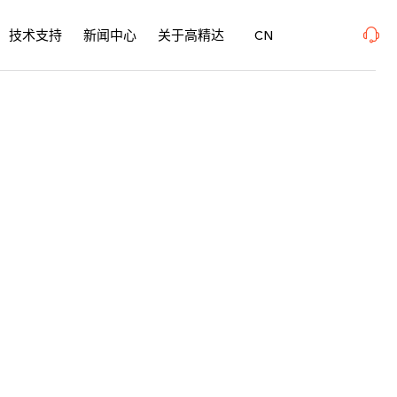
、SurfacePME 表面精密加工博览会 、上海新国际博览中心· 浦东、W1馆E21 、欢迎莅
技术支持
新闻中心
关于高精达
CN