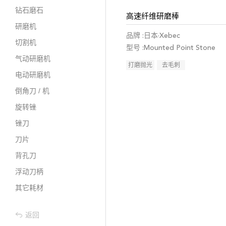
钻石磨石
高速纤维研磨棒
研磨机
品牌 :日本·Xebec
切割机
型号 :Mounted Point Stone
气动研磨机
打磨抛光
去毛刺
电动研磨机
倒角刀 / 机
旋转锉
锉刀
刀片
背孔刀
浮动刀柄
其它耗材
返回