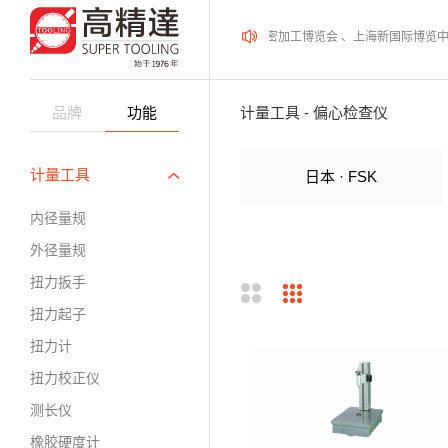
2026年08月12-14日、SurfacePME 表面精密加工博览会 、上海新国际博览
品牌
功能
计量工具 - 偏心检查仪
计量工具
日本 · FSK
内径量规
外径量规
扭力扳手
扭力起子
扭力计
扭力校正仪
测长仪
橡胶硬度计