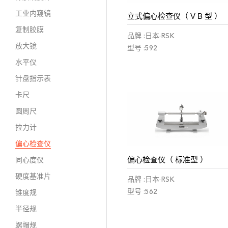
工业内窥镜
立式偏心检查仪（ V B 型 ）
复制胶膜
品牌 :日本·RSK
放大镜
型号 :592
水平仪
针盘指示表
卡尺
圆周尺
拉力计
偏心检查仪
偏心检查仪（ 标准型 ）
同心度仪
硬度基准片
品牌 :日本·RSK
型号 :562
锥度规
半径规
螺帽规