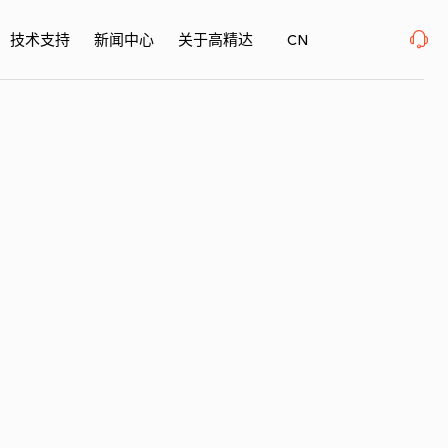
SurfacePME 表面精密加工博览会 、上海新国际博览中心· 浦东、W1馆E21 、欢迎莅临
技术支持
新闻中心
关于高精达
CN