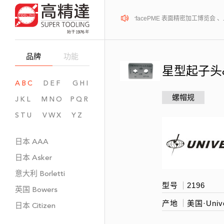
2026年08月12-14日、SurfacePME 表面精密加工博览会
品牌
功能
星型起子头
ABC
DEF
GHI
螺帽规
JKL
MNO
PQR
STU
VWX
YZ
日本
AAA
日本
Asker
意大利
Borletti
型号
2196
英国
Bowers
产地
美国·Unive
日本
Citizen