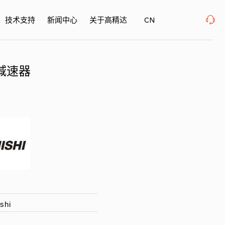
际博览中心· 浦东、W1馆E21 、欢迎莅临指导
2026年08月12-14日、Surfac
技术支持
新闻中心
关于高精达
CN
4减速器
shi