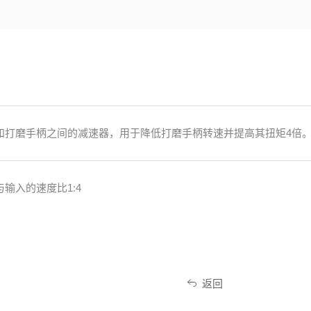
和打磨手柄之间的减速器，用于降低打磨手柄转速并提高其扭矩4倍
与输入的速度比1:4
返回