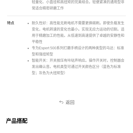
轻量化、小直径和高扭矩的完美结合。轻便紧凑的通用型非
常适合精密研磨工作
特点
耐久性好：高性能无刷电机不需要更换碳刷。即使负载发生
变化，电机转速的变化也最小。实现无应力运动的切割。适
用于精磨加工的性能。从低速到高速提供了卓越的安静性和
平稳性
专为Espert 500系列打磨手柄设计的两种类型的马达：标准
型和强扭矩型
智能开关：开关按压有咔哒声响应。操作开关时，控制器会
发出确认音。电机类型可通过开关颜色区分（蓝色为标准
型；灰色为大扭矩型）
返回
产品搭配