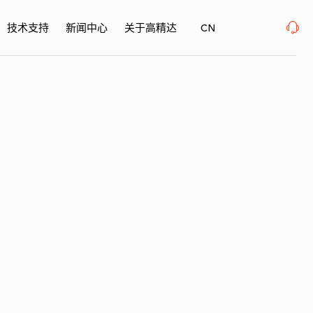
SurfacePME 表面精密加工博览会 、上海新国际博览中心· 浦东、W1馆E21 、欢迎莅临
技术支持
新闻中心
关于高精达
CN