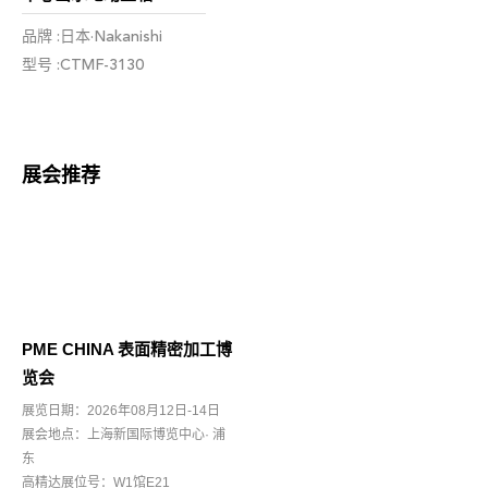
品牌 :日本·Nakanishi
型号 :CTMF-3130
展会推荐
PME CHINA 表面精密加工博
览会
展览日期：2026年08月12日-14日
展会地点：上海新国际博览中心· 浦
东
高精达展位号：W1馆E21