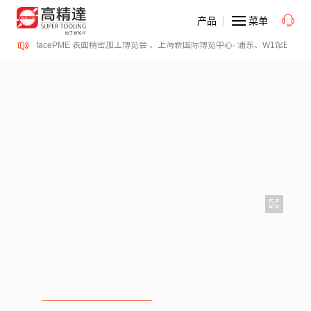
产品
菜单
2-14日、SurfacePME 表面精密加工博览会 、上海新国际博览中心· 浦东、W1馆E21 