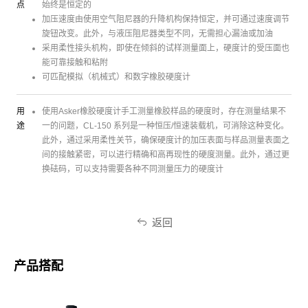
点
始终是恒定的
加压速度由使用空气阻尼器的升降机构保持恒定，并可通过速度调节
旋钮改变。此外，与液压阻尼器类型不同，无需担心漏油或加油
采用柔性接头机构，即使在倾斜的试样测量面上，硬度计的受压面也
能可靠接触和粘附
可匹配模拟（机械式）和数字橡胶硬度计
用
使用Asker橡胶硬度计手工测量橡胶样品的硬度时，存在测量结果不
途
一的问题，CL-150 系列是一种恒压/恒速装载机，可消除这种变化。
此外，通过采用柔性关节，确保硬度计的加压表面与样品测量表面之
间的接触紧密，可以进行精确和高再现性的硬度测量。此外，通过更
换砝码，可以支持需要各种不同测量压力的硬度计
返回
产品搭配