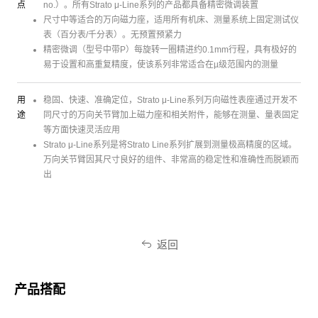
点
no.）。所有Strato μ-Line系列的产品都具备精密微调装置
尺寸中等适合的万向磁力座，适用所有机床、测量系统上固定测试仪
表（百分表/千分表）。无预置预紧力
精密微调（型号中带P）每旋转一圈精进约0.1mm行程，具有极好的
易于设置和高重复精度，使该系列非常适合在µ级范围内的测量
用
稳固、快速、准确定位，Strato μ-Line系列万向磁性表座通过开发不
途
同尺寸的万向关节臂加上磁力座和相关附件，能够在测量、量表固定
等方面快速灵活应用
Strato μ-Line系列是将Strato Line系列扩展到测量极高精度的区域。
万向关节臂因其尺寸良好的组件、非常高的稳定性和准确性而脱颖而
出
返回
产品搭配