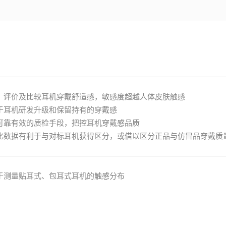
、评价及比较耳机穿戴舒适感，敏感度超越人体皮肤触感
于耳机研发升级和保留持有的穿戴感
可靠有效的质检手段，把控耳机穿戴感品质
化数据有利于与对标耳机获得区分，或借以区分正品与仿冒品穿戴质
于测量贴耳式、包耳式耳机的触感分布