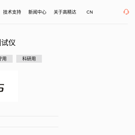
E 表面精密加工博览会 、上海新国际博览中心· 浦东、W1馆E21 、欢迎莅临指导
2026
技术支持
新闻中心
关于高精达
CN
测试仪
疗用
科研用