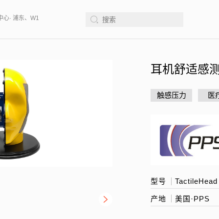
中心· 浦东、W1馆E21 、欢迎莅临指导
2026年08月12-14日、SurfacePM
耳机舒适感
触感压力
医
型号
TactileHead
产地
美国·PPS