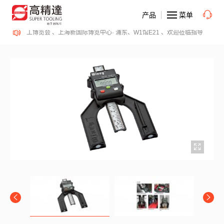
产品
菜单
ePME 表面精密加工博览会 、上海新国际博览中心· 浦东、W1馆E21 、欢迎莅临指导
2