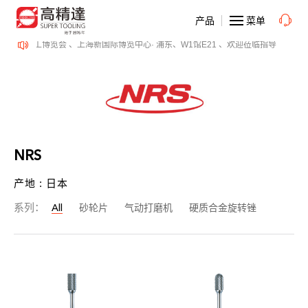
产品
菜单
PME 表面精密加工博览会 、上海新国际博览中心· 浦东、W1馆E21 、欢迎莅临指导
20
NRS
产地 : 日本
系列：
All
砂轮片
气动打磨机
硬质合金旋转锉