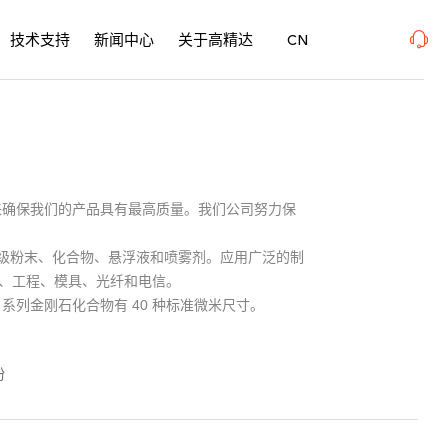
PME 表面精密加工博览会 、上海新国际博览中心· 浦东、W1馆E21 、欢迎莅临指导
20
技术支持
新闻中心
关于高精达
CN
料经验来确保我们的产品具有最高质量。我们公司努力保
。
括分级粉末、化合物、悬浮液和喷雾剂。应用广泛的制
、工程、模具、光纤和电信。
 系列金刚石化合物有 40 种标准微米尺寸。
粉