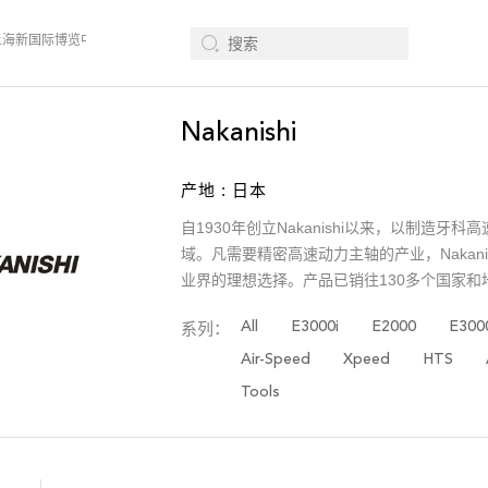
 、上海新国际博览中心· 浦东、W1馆E21 、欢迎莅临指导
2026年08月12-14日、S
Nakanishi
产地 : 日本
自1930年创立Nakanishi以来，以制造
域。凡需要精密高速动力主轴的产业，Nakan
业界的理想选择。产品已销往130多个国家
All
E3000i
E2000
E300
系列：
Air-Speed
Xpeed
HTS
Tools