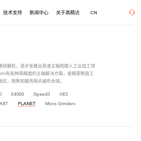
urfacePME 表面精密加工博览会 、上海新国际博览中心· 浦东、W1馆E21 、欢迎莅临指
技术支持
新闻中心
关于高精达
CN
牙科高速研磨机，逐步发展出高速主轴而踏入工业加工领
ishi有各种高精度的主轴解决方案，是精密制造工
和地区，销售和服务网点遍布全球。
0
E4000
iSpeed3
HES
ABT
PLANET
Micro Grinders