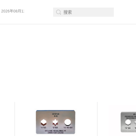
026年08月12-14日、SurfacePME 表面精密加工博览会 、上海新国际博览中心· 浦