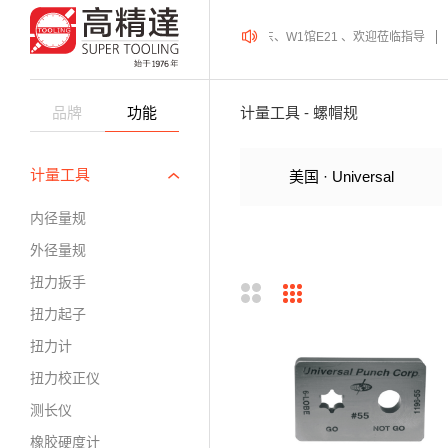
ePME 表面精密加工博览会 、上海新国际博览中心· 浦东、W1馆E21 、欢迎莅临指导
2
品牌
功能
计量工具 - 螺帽规
计量工具
美国 · Universal
内径量规
外径量规
扭力扳手
扭力起子
扭力计
扭力校正仪
测长仪
橡胶硬度计