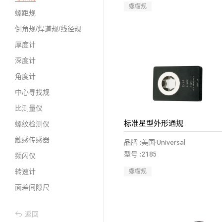
螺帽规
螺距规
倒角规/焊道规/线径规
厚度计
深度计
角度计
中心寻找规
比测量仪
标准星型外形通规
螺纹检测仪
触感传感器
品牌 :美国·Universal
型号 :2185
频闪仪
转速计
螺帽规
面差间隙尺
返回