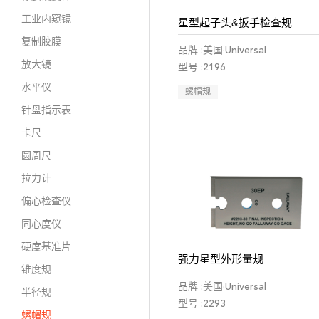
工业内窥镜
星型起子头&扳手检查规
复制胶膜
品牌 :美国·Universal
放大镜
型号 :2196
水平仪
螺帽规
针盘指示表
卡尺
圆周尺
拉力计
偏心检查仪
同心度仪
硬度基准片
强力星型外形量规
锥度规
品牌 :美国·Universal
半径规
型号 :2293
螺帽规