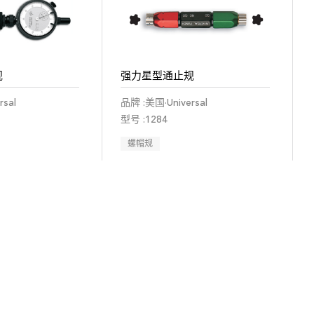
规
强力星型通止规
sal
品牌 :美国·Universal
型号 :1284
螺帽规